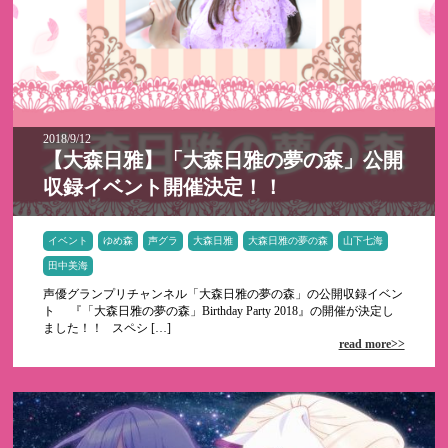
2018/9/12
【大森日雅】「大森日雅の夢の森」公開
収録イベント開催決定！！
イベント
ゆめ森
声グラ
大森日雅
大森日雅の夢の森
山下七海
田中美海
声優グランプリチャンネル「大森日雅の夢の森」の公開収録イベン
ト 『「大森日雅の夢の森」Birthday Party 2018』の開催が決定し
ました！！ スペシ […]
read more>>