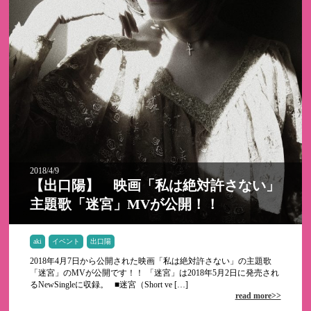
2018/4/9
【出口陽】 映画「私は絶対許さない」
主題歌「迷宮」MVが公開！！
aki
イベント
出口陽
2018年4月7日から公開された映画「私は絶対許さない」の主題歌
「迷宮」のMVが公開です！！ 「迷宮」は2018年5月2日に発売され
るNewSingleに収録。 ■迷宮（Short ve […]
read more>>