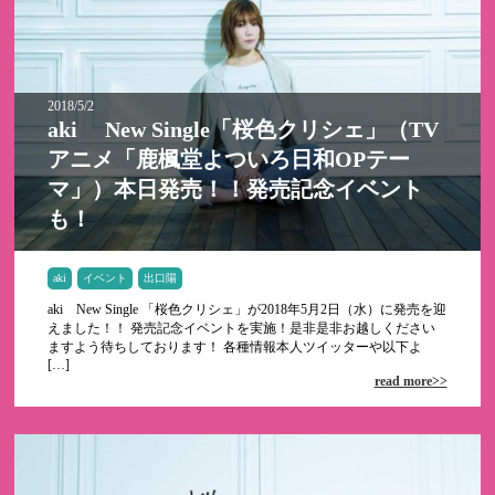
2018/5/2
aki New Single「桜色クリシェ」（TV
アニメ「鹿楓堂よついろ日和OPテー
マ」）本日発売！！発売記念イベント
も！
aki
イベント
出口陽
aki New Single 「桜色クリシェ」が2018年5月2日（水）に発売を迎
えました！！ 発売記念イベントを実施！是非是非お越しください
ますよう待ちしております！ 各種情報本人ツイッターや以下よ
[…]
read more>>