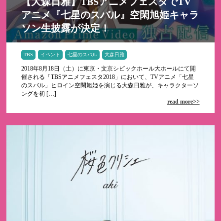
【大森日雅】TBSアニメフェスタでTV
アニメ『七星のスバル』空閑旭姫キャラ
ソン生披露が決定！
TBS
イベント
七星のスバル
大森日雅
2018年8月18日（土）に東京・文京シビックホール大ホールにて開
催される「TBSアニメフェスタ2018」において、TVアニメ「七星
のスバル」ヒロイン空閑旭姫を演じる大森日雅が、キャラクターソ
ングを初 […]
read more>>