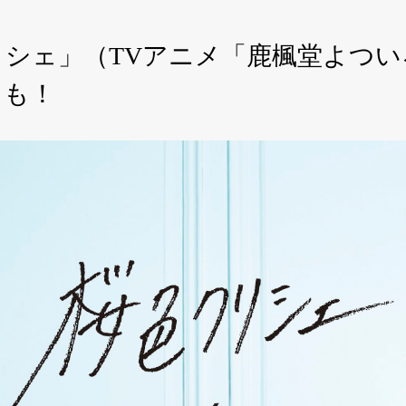
「桜色クリシェ」（TVアニメ「鹿楓堂よ
トも！