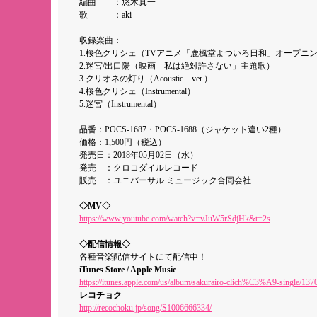
編曲 ：悠木真一
歌 ：aki
収録楽曲：
1.桜色クリシェ（TVアニメ「鹿楓堂よついろ日和」オープニ
2.迷宮/出口陽（映画「私は絶対許さない」主題歌）
3.クリオネの灯り（Acoustic ver.）
4.桜色クリシェ（Instrumental）
5.迷宮（Instrumental）
品番：POCS-1687・POCS-1688（ジャケット違い2種）
価格：1,500円（税込）
発売日：2018年05月02日（水）
発売 ：クロコダイルレコード
販売 ：ユニバーサル ミュージック合同会社
◇MV◇
https://www.youtube.com/watch?v=vJuW5rSdjHk&t=2s
◇配信情報◇
各種音楽配信サイトにて配信中！
iTunes Store / Apple Music
https://itunes.apple.com/us/album/sakurairo-clich%C3%A9-single/1
レコチョク
http://recochoku.jp/song/S1006666334/