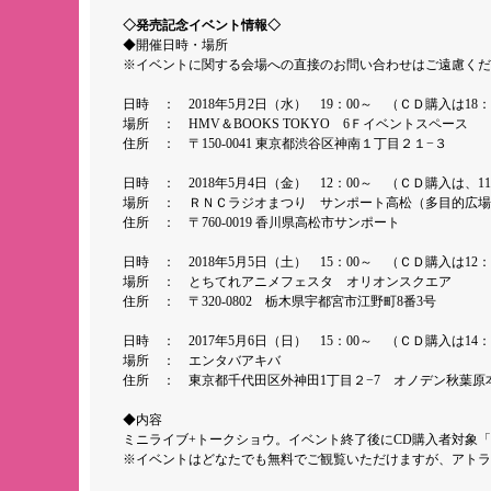
◇発売記念イベント情報◇
◆開催日時・場所
※イベントに関する会場への直接のお問い合わせはご遠慮くだ
日時 ： 2018年5月2日（水） 19：00～ （ＣＤ購入は18：
場所 ： HMV＆BOOKS TOKYO 6Ｆイベントスペース
住所 ： 〒150-0041 東京都渋谷区神南１丁目２１−３
日時 ： 2018年5月4日（金） 12：00～ （ＣＤ購入は、1
場所 ： ＲＮＣラジオまつり サンポート高松（多目的広場
住所 ： 〒760-0019 香川県高松市サンポート
日時 ： 2018年5月5日（土） 15：00～ （ＣＤ購入は12：
場所 ： とちてれアニメフェスタ オリオンスクエア
住所 ： 〒320-0802 栃木県宇都宮市江野町8番3号
日時 ： 2017年5月6日（日） 15：00～ （ＣＤ購入は14：
場所 ： エンタバアキバ
住所 ： 東京都千代田区外神田1丁目２−7 オノデン秋葉原
◆内容
ミニライブ+トークショウ。イベント終了後にCD購入者対象
※イベントはどなたでも無料でご観覧いただけますが、アトラ