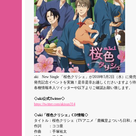
aki New Single 「桜色クリシェ」が2018年5月2日（水）
発売記念イベントを実施！是非是非お越しくださいますよう待
各種情報本人ツイッターや以下よりご確認お願い致します。
◇aki公式Twitter◇
https://twitter.com/akisun314
◇aki「桜色クリシェ」CD情報◇
タイトル：桜色クリシェ（TVアニメ「鹿楓堂よついろ日和」
作詞 ：ココ亜
作曲 ：手塚祐太