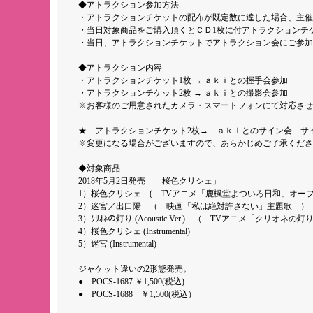
◆アトラクション参加方法
・アトラクションチケットの配布が既定数に達した場合、主催
・当日対象商品をご購入頂くとＣＤ1枚に付アトラクションチ
・当日、アトラクションチケットでアトラクション会にご参加
◆アトラクション内容
・アトラクションチケット1枚 → ａｋｉとの握手会参加
・アトラクションチケット2枚 → ａｋｉとの撮影会参加
※お客様のご用意されたカメラ・スマートフォンにて対応させ
★ アトラクションチケット2枚→ ａｋｉとのサイン会 サ
※変更になる場合がございますので、あらかじめご了承くださ
◆対象商品
2018年5月2日発売 「桜色クリシェ」
1）桜色クリシェ ( TVアニメ「鹿楓堂よついろ日和」オー
2）迷宮／出口陽 （ 映画「私は絶対許さない」主題歌 ）
3）ｸﾘｵﾈの灯り (Acoustic Ver.) （ TVアニメ「クリオ
4）桜色クリシェ (Instrumental)
5）迷宮 (Instrumental)
ジャケット違いの2形態発売。
● POCS-1687 ￥1,500(税込)
● POCS-1688 ￥1,500(税込）