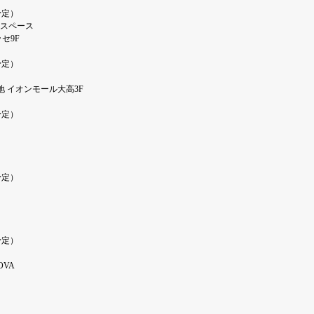
予定）
スペース
セ9F
予定）
番地 イオンモール大高3F
予定）
予定）
予定）
OVA