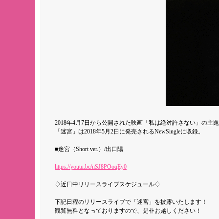
2018年4月7日から公開された映画「私は絶対許さない」の主
「迷宮」は2018年5月2日に発売されるNewSingleに収録。
■迷宮（Short ver.）/出口陽
https://youtu.be/nSJ8POoqEy0
♢近日中リリースライブスケジュール♢
下記日程のリリースライブで「迷宮」を披露いたします！
観覧無料となっておりますので、是非お越しください！