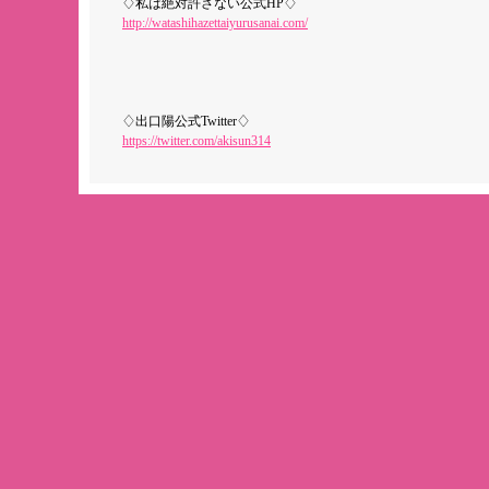
♢私は絶対許さない公式HP♢
http://watashihazettaiyurusanai.com/
♢出口陽公式Twitter♢
https://twitter.com/akisun314