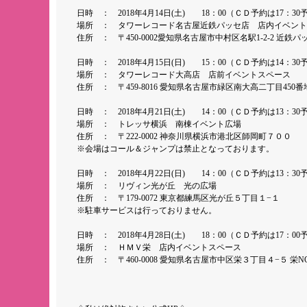
日時 ： 2018年4月14日(土) 18：00（ＣＤ予約は17：30
場所 ： タワーレコード名古屋近鉄パッセ店 店内イベント
住所 ： 〒450-0002愛知県名古屋市中村区名駅1-2-2 近鉄パッ
日時 ： 2018年4月15日(日) 15：00（ＣＤ予約は14：30
場所 ： タワーレコード大高店 店前イベントスペース
住所 ： 〒459-8016 愛知県名古屋市緑区南大高二丁目450
日時 ： 2018年4月21日(土) 14：00（ＣＤ予約は13：30
場所 ： トレッサ横浜 南棟イベント広場
住所 ： 〒222-0002 神奈川県横浜市港北区師岡町７００
※会場はコール＆ジャンプは禁止となっております。
日時 ： 2018年4月22日(日) 14：00（ＣＤ予約は13：30
場所 ： リヴィン光が丘 光の広場
住所 ： 〒179-0072 東京都練馬区光が丘５丁目１−１
※駐車サービスは行っておりません。
日時 ： 2018年4月28日(土) 18：00（ＣＤ予約は17：00
場所 ： ＨＭＶ栄 店内イベントスペース
住所 ： 〒460-0008 愛知県名古屋市中区栄３丁目４−５ 栄N