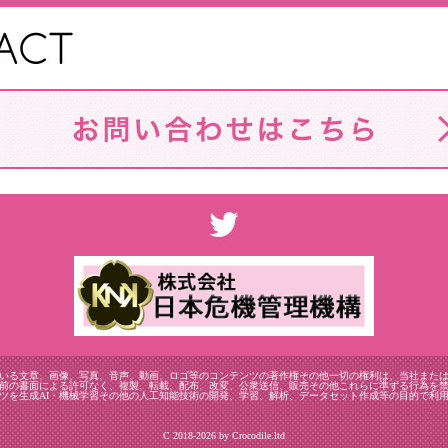
いる文章、画像、写真、音声、動画、ロゴ等のコンテンツの著作権その他一切の権利は、当社また
前の書面による許可なく、複製、転載、配布、改変、公衆送信、販売その他これらに準ずる行為を
ツを生成AI・機械学習その他の人工知能技術の開発、学習、解析、データセット作成等の目的で利
C 2018-2026 by Crocodile.ltd