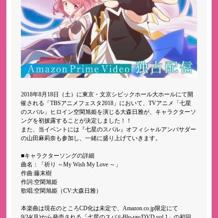
2018年8月18日（土）に東京・文京シビックホール大ホールにて開
催される「TBSアニメフェスタ2018」において、TVアニメ「七星
のスバル」ヒロイン空閑旭姫を演じる大森日雅が、キャラクターソ
ングを初披露することが決定しました！！
また、当イベントには『七星のスバル』オフィシャルアンバサダー
の山田麻莉奈も参加し、一緒に盛り上げていきます。
■キャラクターソングの詳細
曲名：「祈り ～My Wish My Love ～」
作曲:藤末樹
作詞:空閑旭姫
歌唱:空閑旭姫（CV:大森日雅）
本楽曲は現在のところCD化は未定で、Amazon.co.jp限定にて
9/24(月)から発売される「七星のスバルBlu-ray/DVD vol.1」の初回