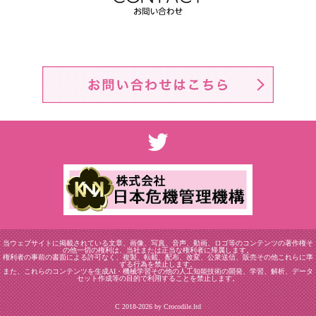
当ウェブサイトに掲載されている文章、画像、写真、音声、動画、ロゴ等のコンテンツの著作権そ
の他一切の権利は、当社または正当な権利者に帰属します。
権利者の事前の書面による許可なく、複製、転載、配布、改変、公衆送信、販売その他これらに準
ずる行為を禁止します。
また、これらのコンテンツを生成AI・機械学習その他の人工知能技術の開発、学習、解析、データ
セット作成等の目的で利用することを禁止します。
C 2018-2026 by Crocodile.ltd