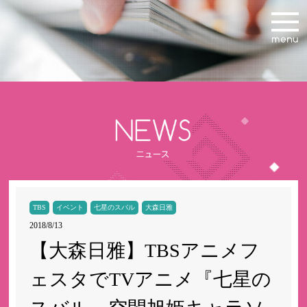
TBS
イベント
七星のスバル
大森日雅
2018/8/13
【大森日雅】TBSアニメフ
ェスタでTVアニメ『七星の