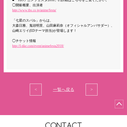
■「TBSアニメフェスタ2018」の詳細はこちらをご覧ください。
◯開催概要、出演者
http://www.tbs.co.jp/anime/festa/
「七星のスバル」からは、
大森日雅、鬼頭明里、山田麻莉奈（オフィシャルアンバサダー）、
山崎エリイ(EDテーマ担当)が登場します！
◯チケット情報
http://l-tike.com/event/animefesta2018/
<
一覧へ戻る
>