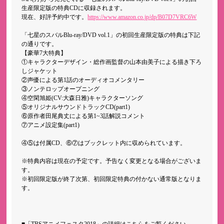
生産限定版の特典CDに収録されます。
現在、好評予約中です。
https://www.amazon.co.jp/dp/B07D7VRC6W
「七星のスバルBlu-ray/DVD vol.1」の初回生産限定版の特典は下記
の通りです。
【豪華7大特典】
①キャラクターデザイン・総作画監督の山本由美子による描き下ろ
しジャケット
②声優による第1話のオーディオコメンタリー
③ノンテロップオープニング
④空閑旭姫(CV:大森日雅)キャラクターソング
⑤オリジナルサウンドトラックCD(part1)
⑥原作者田尾典丈による第1~3話解説コメント
⑦アニメ設定集(part1)
④⑤は付属CD、⑥⑦はブックレット内に収められています。
※特典内容は現在の予定です。予告なく変更となる場合がございま
す。
※初回限定版が終了次第、初回限定特典の付かない通常版となりま
す。