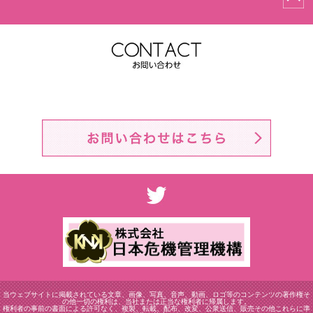
当ウェブサイトに掲載されている文章、画像、写真、音声、動画、ロゴ等のコンテンツの著作権そ
の他一切の権利は、当社または正当な権利者に帰属します。
権利者の事前の書面による許可なく、複製、転載、配布、改変、公衆送信、販売その他これらに準