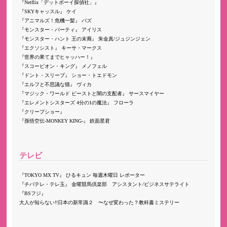
Netflix「デットボーイ探偵社」
SKYキャッスル
ケイ
アニマルズ！危機一髪
バズ
モンスター・パーティ
アイリス
モンスター・ハント 王の末裔
朱金真/ジュジンジェン
エクソシスト
キーサ・マークス
世界の果てまでヒャッハー！
スコーピオン・キング
メノフェル
ドント・スリープ
ショー・トエドモン
エルフと不思議な猫
ヴィカ
マジック・ワールド ビーストと闇の支配者
サースマイヤー
エレメントシスターズ 4分の1の魔法
フローラ
クリープショー
孫悟空伝-MONKEY KING-
鉄面星君
テレビ
TOKYO MX TV
ひるキュン 毎週木曜日 レポーター
チバテレ・テレ玉
金曜競馬倶楽部 アシスタント/ビジネスサテライト
BSフジ
大人が知らない!!日本の新常識２ 〜なぜ変わった？教科書ミステリー