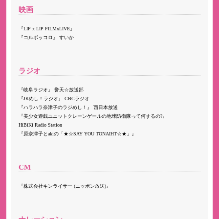
映画
LIP x LIP FILMxLIVE
コルボッコロ
すいか
ラジオ
岐阜ラジオ
誉天☆放送部
JKめし！ラジオ
CBCラジオ
ハラハラ奈津子のラジめし！
西日本放送
美少女遊戯ユニットクレーンゲールの地球防衛隊って何するの?
HiBiKi Radio Station
原奈津子とakiの「★☆SAY YOU TONAIHT☆★」
CM
株式会社キンライサー (ニッポン放送)