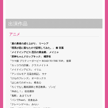
出演作品
アニメ
盾の勇者の成り上がり
リーシア
理系が恋に落ちたので証明してみた。
奏 言葉
メイドインアビス 烈日の黄金郷
メイニャ
邪神ちゃんドロップキック
橘芽依
ウマ娘 プリティーダービー ROAD TO THE TOP
後輩
カッコウの許嫁
クラスメイトＡ
メイドインアビス
イリム
アンゴルモア 元寇合戦記
サナ
けものフレンズ
オーロックス
はじめてのギャル
椎名心
ろくでなし魔術講師と禁忌教典
ゾンビ
JKめし！
佐伯麗奈
鬼斬
あまてらす
パンでPeace!
佐倉あみ
クレーンゲール
みらい