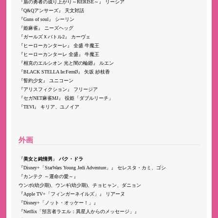
盾の勇者の成り上がり～RERISE～
リーシア
Q&Qアンサーズ
天文対話
Guns of soul
シーリン
姫麻雀
ニーズヘッグ
ガールズＸバトル2
カーヴェ
ヒーローカンターレ
全盛 牛魔王
ヒーローカンターレ 全盛
牛魔王
相克のエルシオン 光と闇の輪廻
ルエン
BLACK STELLA Iи:FernØ
矢坂 紗枝香
誓約少女
ユニコーン
アリスフィクション
フリージア
セガNET麻雀MJ
役姫「ダブルリーチ」
TEVI
キリア、ユノイア
外画
美女と純情男
パク・ドラ
Disney+「StarWars Young Jedi Adventure」
セレスタ・カミ、ゴシ
カンテク ～運命の愛～
ウンボ(幼少期)、ウンギ(幼少期)、チョヒャン、ダニョン
Apple TV+「フィンガーネイルズ」
リアーヌ
Disney+「ノット・オッケー！」
Netflix「預言者ラエル：異星人からのメッセージ」