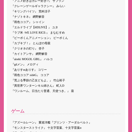
アニメ好きはカレー好き!?
サフラン
クレーンゲールギャラクシー
みらい
キリングバイツ
荒科涼子
ナゾトキネ
網野解音
雨色ココア
シャイン
エルドライブ【ēlDLIVE】
ユタ
ラブ米 -WE LOVE RICE-
まなむすめ
ピーポくんアニメーション
ピーポくん
カブキブ！
とんぼの母親
クリオネの灯り
杏子
カイトアンサ
網野解音
aiseki MOGOL GIRL
ハルコ
gdメン
メロディ
ありすorありす
コリー
雨色ココア sideG
ココア
荒ぶる季節の乙女どもよ。
竹山裕子
異世界ワンターンキル姉さん
町人D
ワンルーム、日当たり普通、天使つき。
葵
ゲーム
アズールレーン
重巡洋艦『プリンツ・アーダルベルト』
モンスターストライク
十文字雷葉、十文字雷葉α