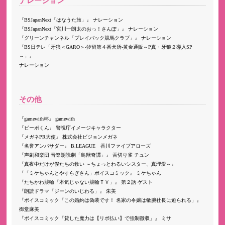
ナレーション
BSJapanNext「はなうた旅」
ナレーション
BSJapanNext「宮川一朗太のおっ！さんぽ」
ナレーション
グリーンチャンネル「プレイバック競馬クラブ」
ナレーション
BS日テレ「牙狼＜GARO＞-汐留第４番犬所-黄金通販～P真・牙狼２導入SP
～」
ナレーション
その他
gamewith杯
gamewith
ピーポくん
警視庁イメージキャラクター
メガネPR大使
株式会社ビジョンメガネ
名誉アンバサダー
B.LEAGUE 香川ファイブアローズ
声劇和楽団 音楽朗読劇「鳥獣奇譚」
舌切り雀 チュン
真夜中だけが僕たちの救い ～ちょっとわるいシスター、真理愛～
「ミケちゃんとやすらぎさん」ボイスコミック
ミケちゃん
たちかわ競輪「本気じゃない競輪ＴＶ」
第２話 ゲスト
朗読ドラマ「ジーンのいじわる」
朱美
ボイスコミック「この婚約は偽装です！ 名家の令嬢は敏腕社長に迫られる」
御堂麻美
ボイスコミック「貸した魔力は【リボ払い】で強制徴収」
ミサ