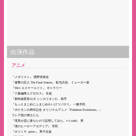
出演作品
アニメ
メダリスト
隈野実将史
進撃の巨人 The Final Season
駐屯兵役、イェーガー派
SK∞ エスケーエイト
ギャラリー
ド級編隊エグゼロス
生徒
新幹線変形ロボ シンカリオンZ
助手
もっとまじめにふまじめかいけつゾロリ
一般市民
ポケモン25周年記念 オリジナルアニメ『Pokémon Evolutions』
フレア団の博士たち
理系が恋に落ちたので証明してみた。r=1-sinθ
男
僕のヒーローアカデミア
市民
ホリミヤ -piece-
男子生徒