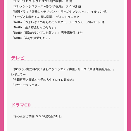
スケアクロウ トウモロコシ畑の獲物
男 他
エレメントシスターズ 4分の1の魔法
クイン役 他
韓国ドラマ「智異山＜チリサン＞～君へのシグナル～」
イルマン 他
イーダと動物たちの魔法学園
ヴォンドラシェク
Netflix「つよいぞ！のりものモンスター」シーズン2
アルパート 他
Netflix「生き存えしものたち」
Netflix「魔法のランプにお願い」
男子高校生 ほか
Netflix「あなたが殺した」
テレビ
(BSフジ) 実況×解説！ざわつきバラエティ声優シリーズ「声優育成委員会」
レギュラー
有田哲平と高嶋ちさ子の人生イロイロ超会議
アウトデラックス
ドラマCD
ちゃんおぷ学園 ＯＳＳ研究会の1日