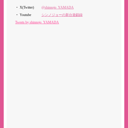
X(Twitter)
@shinnojo_YAMADA
Youtube
シンノジョーの新台遊戯録
Tweets by shinnojo_YAMADA