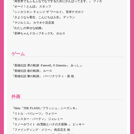
異世界でもふもふなでなでするためにがんばってます。
フィカ
オーイ！とんぼ
スタッフ
シンカリオン チェンジ ザ ワールド
安井ナガカツ
さようなら竜生、こんにちは人生
ディラン
マジルミエ
カラオケ店店員
わたしの幸せな結婚
邪神ちゃんドロップキックX
ホルス
ゲーム
英雄伝説 界の軌跡 -Farewell, O Zemuria-
みっしぃ
英雄伝説 創の軌跡
ルース
英雄伝説 黎の軌跡
パーソナリティ・昼 他
外画
Hulu「THE FLASH／フラッシュ」シーズン８
リトル・パイレーツ
ウォリー
モンスター・パーティ
ジェレミー
スノーホワイト -白雪姫とハナの大冒険-
ピッキー
ファインディング・メリー
肉店店主 他