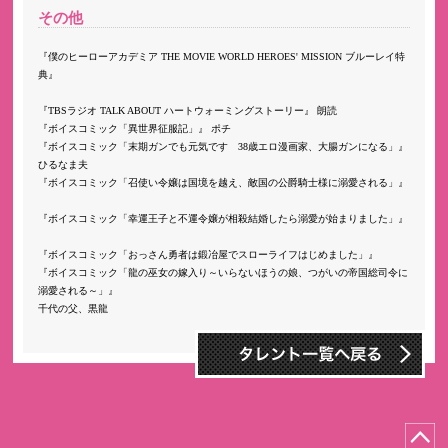
その他
僕のヒーローアカデミア THE MOVIE WORLD HEROES' MISSION ブルーレイ特
典
TBSラジオ TALK ABOUT ハートウォーミングストーリー
朗読
ボイスコミック「異世界征服記」
ポチ
ボイスコミック「末期ガンでも元気です 38歳エロ漫画家、大腸ガンになる」
ひるなま夫
ボイスコミック「召使い令嬢は国境を越え、敵国の公爵騎士様に溺愛される」
ボイスコミック「幸運王子と不運令嬢が相殺結婚したら溺愛が始まりました」
ボイスコミック「おっさん勇者は鍛冶屋でスローライフはじめました」
ボイスコミック「龍の巫女の嫁入り～いらないほうの娘、つがいの帝国総司令に
溺愛される～」
千代の父、黒龍