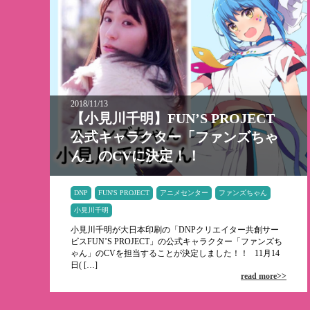
2018/11/13
【小見川千明】FUN’S PROJECT
公式キャラクター「ファンズちゃ
ん」のCVに決定！！
DNP
FUN'S PROJECT
アニメセンター
ファンズちゃん
小見川千明
小見川千明が大日本印刷の「DNPクリエイター共創サー
ビスFUN’S PROJECT」の公式キャラクター「ファンズち
ゃん」のCVを担当することが決定しました！！ 11月14
日( […]
read more>>