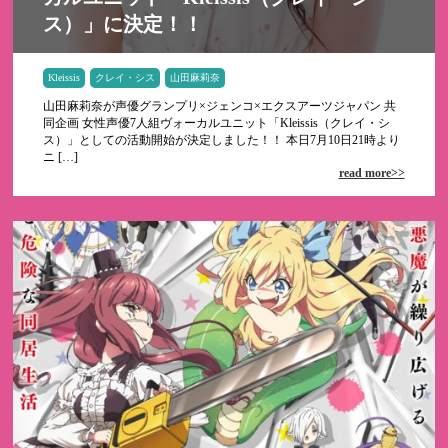
ス）」に決定！！
Kleissis
クレイ・シス
山田麻莉奈
山田麻莉奈が声優グランプリ×ジェンコ×エクスアーツジャパン 共
同企画 女性声優7人組ヴォーカルユニット「Kleissis（クレイ・シ
ス）」としての活動開始が決定しました！！ 本日7月10日21時より
ニ […]
read more>>