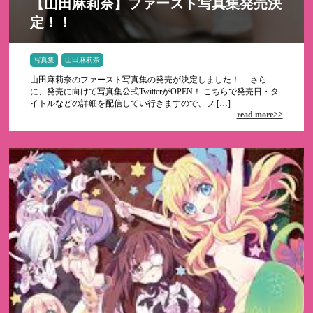
【山田麻莉奈】ファースト写真集発売決
定！！
写真集
山田麻莉奈
山田麻莉奈のファースト写真集の発売が決定しました！ さら
に、発売に向けて写真集公式TwitterがOPEN！ こちらで発売日・タ
イトルなどの詳細を配信してい行きますので、フ […]
read more>>