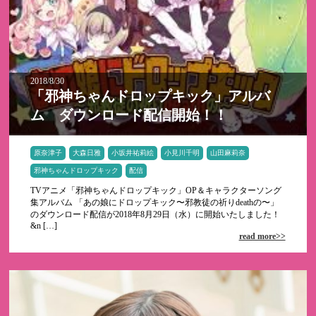
2018/8/30
「邪神ちゃんドロップキック」アルバ
ム ダウンロード配信開始！！
原奈津子
大森日雅
小坂井祐莉絵
小見川千明
山田麻莉奈
邪神ちゃんドロップキック
配信
TVアニメ「邪神ちゃんドロップキック」OP＆キャラクターソング
集アルバム 「あの娘にドロップキック〜邪教徒の祈りdeathの〜」
のダウンロード配信が2018年8月29日（水）に開始いたしました！
&n […]
read more>>