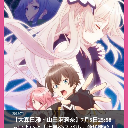
2018/7/4
【大森日雅・山田麻莉奈】7月5日25:58
～いよいよ「七星のスバル」放送開始！