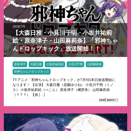
2018/7/9
【大森日雅・小見川千明・小坂井祐莉
絵・原奈津子・山田麻莉奈】「邪神ちゃ
んドロップキック」放送開始！！
原奈津子
大森日雅
小坂井祐莉絵
小見川千明
山田麻莉奈
邪神ちゃんドロップキック
TVアニメ「邪神ちゃんドロップキック」が7月9日本日放送開始に
なります！ 【出演】 大森日雅（花園ゆりね） 小見川千明（ミノ
ス） 小坂井祐莉絵（ぺこら） 原奈津子（橘芽依） 山田麻莉奈
（？？？） 【放 […]
read more>>