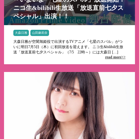
ニコ生&bilibili生放送「放送直前七夕ス
ペシャル」出演！！
大森日雅
山田麻莉奈
大森日雅が空閑旭姫役で出演するTVアニメ「七星のスバル」がつ
いに明日7月5日（木）に初回放送を迎えます。 ニコ生&bilibili生放
送「放送直前七夕スペシャル」（7/5 22時～）には大森日 […]
read more>>