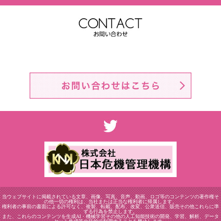
当ウェブサイトに掲載されている文章、画像、写真、音声、動画、ロゴ等のコンテンツの著作権そ
の他一切の権利は、当社または正当な権利者に帰属します。
権利者の事前の書面による許可なく、複製、転載、配布、改変、公衆送信、販売その他これらに準
ずる行為を禁止します。
また、これらのコンテンツを生成AI・機械学習その他の人工知能技術の開発、学習、解析、データ