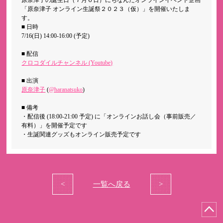
原奈津子の誕生日（７月６日）にちなんだオンラインイベント企画
「原奈津子 オンライン生誕祭２０２３（仮）」を開催いたしま
す。
■ 日時
7/16(日) 14:00-16:00 (予定)
■ 配信
クロコダイルチャンネル (Youtube)
■ 出演
原奈津子
(
@haranatsuko
)
■ 備考
・配信後 (18:00-21:00 予定) に「オンラインお話し会（事前販売／
有料）」を開催予定です
・生誕関連グッズもオンライン販売予定です
<
一覧へ戻る
>