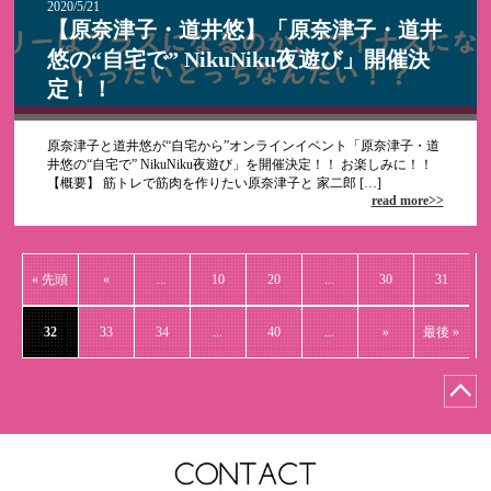
2020/5/21
【原奈津子・道井悠】「原奈津子・道井
悠の“自宅で” NikuNiku夜遊び」開催決
定！！
原奈津子と道井悠が“自宅から”オンラインイベント「原奈津子・道
井悠の“自宅で” NikuNiku夜遊び」を開催決定！！ お楽しみに！！
【概要】 筋トレで筋肉を作りたい原奈津子と 家二郎 […]
read more>>
« 先頭
«
...
10
20
...
30
31
32
33
34
...
40
...
»
最後 »