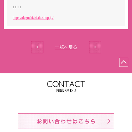
↓↓↓↓↓
https://deguchiaki.theshop.jp/
<
一覧へ戻る
>