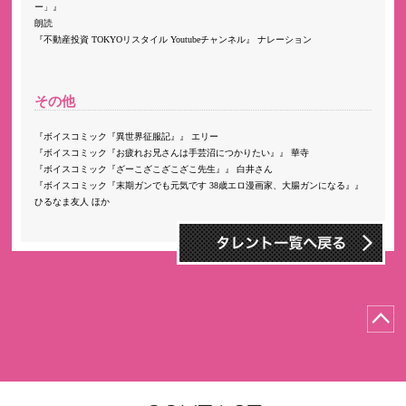
ー」
朗読
不動産投資 TOKYOリスタイル Youtubeチャンネル
ナレーション
その他
ボイスコミック『異世界征服記』
エリー
ボイスコミック『お疲れお兄さんは手芸沼につかりたい』
華寺
ボイスコミック『ざーこざこざこざこ先生』
白井さん
ボイスコミック『末期ガンでも元気です 38歳エロ漫画家、大腸ガンになる』
ひるなま友人 ほか