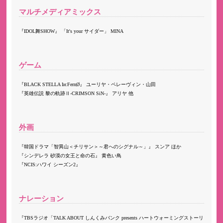
マルチメディアミックス
IDOL舞SHOW
「It's your サイダー」 MINA
ゲーム
BLACK STELLA Iи:FernØ
ユーリヤ・ペレーヴィン・山田
英雄伝説 黎の軌跡Ⅱ-CRIMSON SiN-
アリヤ 他
外画
韓国ドラマ「智異山＜チリサン＞～君へのシグナル～」
スンア ほか
シンデレラ 砂漠の女王と命の石
黄色い鳥
NCIS:ハワイ シーズン2
ナレーション
TBSラジオ「TALK ABOUT しんくみバンク presents ハートウォーミングストーリ