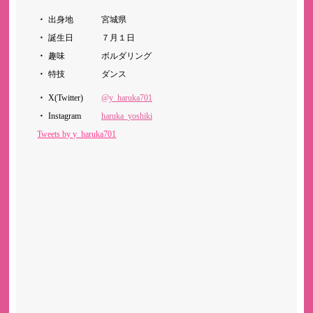
出身地
宮城県
誕生日
７月１日
趣味
ボルダリング
特技
ダンス
X(Twitter)
@y_haruka701
Instagram
haruka_yoshiki
Tweets by y_haruka701