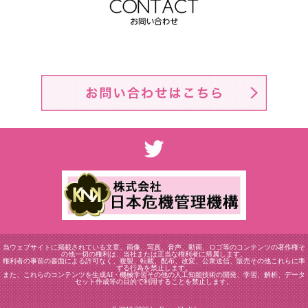
当ウェブサイトに掲載されている文章、画像、写真、音声、動画、ロゴ等のコンテンツの著作権そ
の他一切の権利は、当社または正当な権利者に帰属します。
権利者の事前の書面による許可なく、複製、転載、配布、改変、公衆送信、販売その他これらに準
ずる行為を禁止します。
また、これらのコンテンツを生成AI・機械学習その他の人工知能技術の開発、学習、解析、データ
セット作成等の目的で利用することを禁止します。