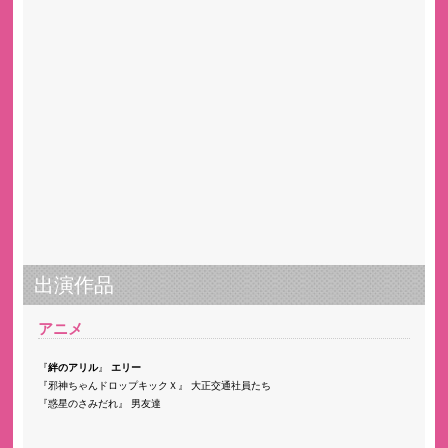
出演作品
アニメ
絆のアリル
エリー
邪神ちゃんドロップキックＸ
大正交通社員たち
惑星のさみだれ
男友達