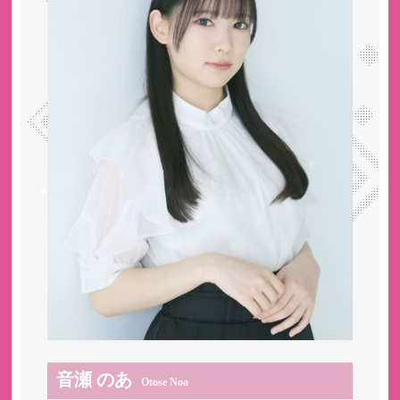
音瀬 のあ
Otose Noa