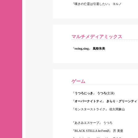
嘆きの亡霊は引退したい
ヨルノ
マルチメディアミックス
swing,sing
風祭朱美
ゲーム
うつろにっき
うつろ
(主演)
オーバーナイトティ
きらり・グリーンティ
モンスターストライク
佐久間象山
あさみエスケープ
うつろ
BLACK STELLA Iи:FernØ
芥 美亜