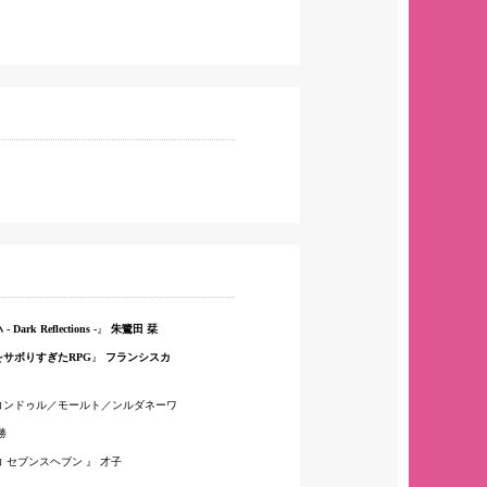
rk Reflections -
朱鷺田 栞
サボりすぎたRPG
フランシスカ
コンドゥル／モールト／ンルダネーワ
勝
コ セブンスヘブン
才子