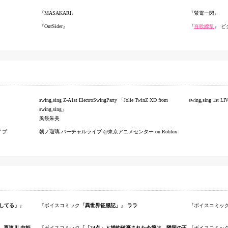
MASAKARI
紫電一閃
OutSider
百歌繚乱
ビ
swing,sing Z-A1st ElectroSwingParty 「Jolie TwinZ XD from
swing,sing 1st LI
swing,sing」
風祭朱美
ライブ
朝ノ瑠璃 バーチャルライブ @東京アニメセンター on Roblox
恋してる」
ボイスコミック
「異世界征服記」
ララ
ボイスコミッ
喜連川 由姫
ボイスコミック
「「24点」と婚約破棄された令嬢は、隣国の王
ボイスコミッ