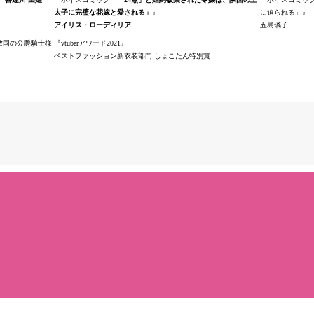
太子に完璧な花嫁と愛される」
に迫られる」
アイリス・ローディリア
五島璃子
敵国の公爵騎士様
vtuberアワード2021
ベストファッション新衣装部門 しょこたん特別賞