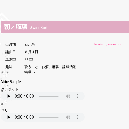
朝ノ瑠璃
Asano Ruri
出身地
石川県
Tweets by asanoruri
誕生日
８月４日
血液型
AB型
趣味
歌うこと、お酒、麻雀、諜報活動、
猫吸い
Voice Sample
クレジット
ロリ