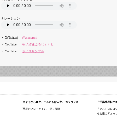
ナレーション
X(Twitter)
@asanoruri
YouTube
朝ノ姉妹ぷろじぇくと
YouTube
ボイスサンプル
さようなら竜生、こんにちは人生
カラヴィス
逆異世界転生
彗星のフロイライン
朝ノ瑠璃
アストロロロ
うお座のぎょっしー