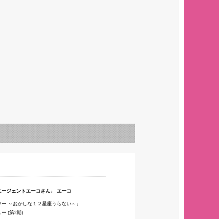
エージェントエーコさん
エーコ
ジー ～おかしな１２星座うらない～
 (第2期)