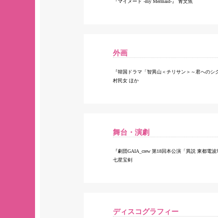
マイメード -my Mermaid-
青文魚
外画
韓国ドラマ「智異山＜チリサン＞～君へのシ
村民女 ほか
舞台・演劇
劇団GAIA_crew 第18回本公演「異説 東都電
七星宝剣
ディスコグラフィー