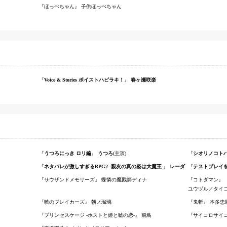
ほっぺちゃん
子供ほっぺちゃん
Voice & Stories ボイストハピラキ！
春ヶ瀬咲楽
うつろにっき ロリ編
うつろ
(主演)
シオリノコトハ - Da
ネタバレが激しすぎるRPG2 -親友の真の姿は大魔王-
レーダ
テストプレイを
サウザンドメモリーズ
蝶憐の魔戮師ディナ
コトダマン
ユウヅル／タイ
暁のブレイカーズ
朝ノ瑠璃
鬼斬
本多忠
プリンセスケージ -ホストと姫と嘘の恋-
飛鳥
サイコロサイ