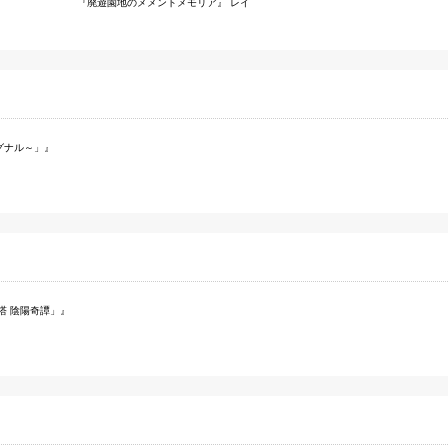
廃遊園地のメメントメモリア
レイ
グナル～」
波塔 陰陽奇譚」