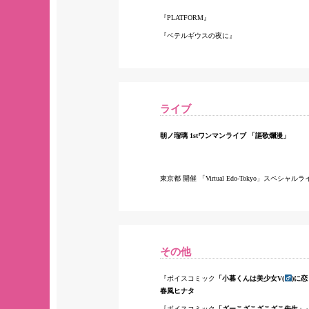
PLATFORM
ベテルギウスの夜に
ライブ
朝ノ瑠璃 1stワンマンライブ 「謳歌爛漫」
東京都 開催 「Virtual Edo-Tokyo」スペシャル
その他
ボイスコミック
「小暮くんは美少女V(
)に
春風ヒナタ
ボイスコミック
「ざーこざこざこざこ先生」