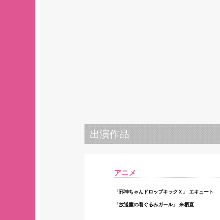
出演作品
アニメ
邪神ちゃんドロップキックＸ
エキュート
放送室の着ぐるみガール
来栖直