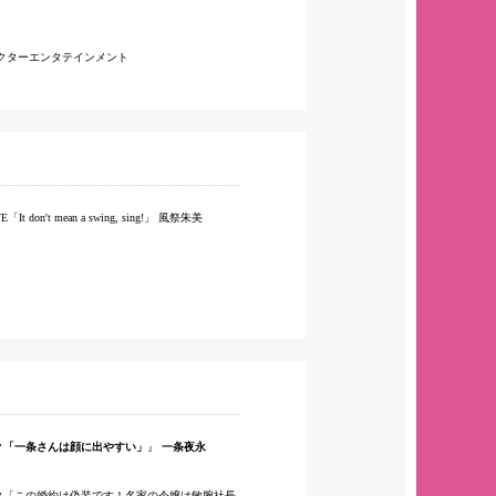
クターエンタテインメント
VE「It don't mean a swing, sing!」
風祭朱美
ク
「一条さんは顔に出やすい」
一条夜永
ク「この婚約は偽装です！名家の令嬢は敏腕社長