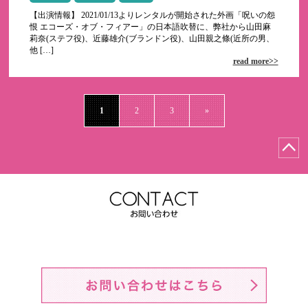
【出演情報】 2021/01/13よりレンタルが開始された外画「呪いの怨
恨 エコーズ・オブ・フィアー」の日本語吹替に、弊社から山田麻
莉奈(ステフ役)、近藤雄介(ブランドン役)、山田親之條(近所の男、
他 […]
read more>>
1
2
3
»