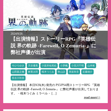
2024/9/26
【出演情報】ストーリーRPG『英雄伝
説 界の軌跡 -Farewell, O Zemuria-』に
弊社声優が出演
今ひろゆき
天谷優美
小坂井祐莉絵
小茅楓
小見川千明
山本彬
山田親之條
林寛太郎
桜木つぐみ
秋山諒
美坂朱音
近藤雄介
長谷川玲奈
【出演情報】 本日9/26(木) 発売の PS5/PS4用ストーリーRPG 『英雄
伝説 界の軌跡 -Farewell, O Zemuria-』 に弊社声優が出演しておりま
す。 ・桜木つぐみ ミラベル・ […]
read more>>