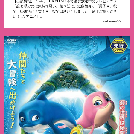
【出演情報】 AT-X、TOKYO MX等で絶賛放送中のテレビアニメ
「恋と呼ぶには気持ち悪い」第２話に、近藤雄介が「男子Ａ」役
で、掛川渚が「女子Ａ」役で出演いたしました。是非ご覧くださ
い！ TVアニメ […]
read more>>