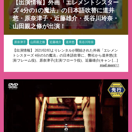
【出演情報】外画「エレメントシスター
ズ 4分の1の魔法」の日本語吹替に道井
悠・原奈津子・近藤雄介・長谷川玲奈・
山田親之條が出演！
原奈津子
山田親之條
近藤雄介
道井悠
長谷川玲奈
【出演情報】 2021/02/03よりレンタルが開始された外画「エレメン
トシスターズ 4分の1の魔法」の日本語吹替に、弊社から道井悠(主
演/フレーム役)、原奈津子(主演/フローラ役)、近藤雄介(キャン […]
read more>>