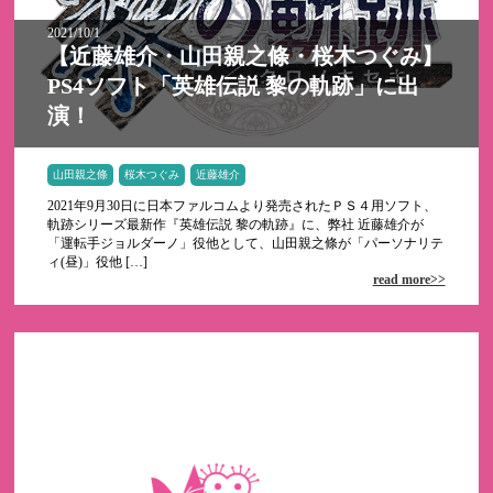
2021/10/1
【近藤雄介・山田親之條・桜木つぐみ】
PS4ソフト「英雄伝説 黎の軌跡」に出
演！
山田親之條
桜木つぐみ
近藤雄介
2021年9月30日に日本ファルコムより発売されたＰＳ４用ソフト、
軌跡シリーズ最新作『英雄伝説 黎の軌跡』に、弊社 近藤雄介が
「運転手ジョルダーノ」役他として、山田親之條が「パーソナリテ
ィ(昼)」役他 […]
read more>>