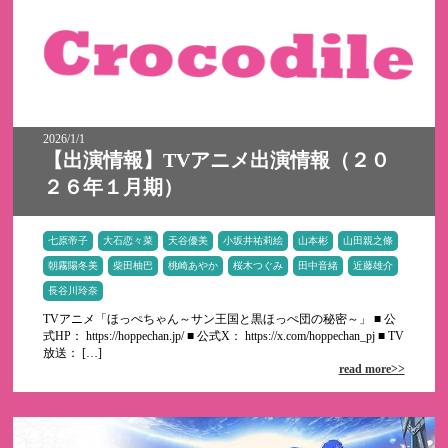
2026/1/1
【出演情報】TVアニメ出演情報（２０
２６年１月期）
七原帝子
大石恋々菜
天谷優美
小坂井祐莉絵
山本彬
山田親之條
朝霧陽冬美
柴田柚巴
桃崎あやか
桜木つぐみ
田中音緒
近藤雄介
長谷川玲奈
TVアニメ「ほっぺちゃん～サン王国と黒ほっぺ団の秘密～」 ■ 公
式HP： https://hoppechan.jp/ ■ 公式X： https://x.com/hoppechan_pj ■ TV
放送： […]
read more>>