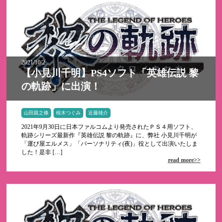
2021/10/2
【小見川千明】PS4ソフト「英雄伝説 黎
の軌跡」に出演！
山田親之條
桜木つぐみ
近藤雄介
2021年9月30日に日本ファルコムより発売されたＰＳ４用ソフト、
軌跡シリーズ最新作『英雄伝説 黎の軌跡』に、弊社 小見川千明が
「運び屋エルメス」「パーソナリティ(夜)」役として出演いたしま
した！是非 […]
read more>>