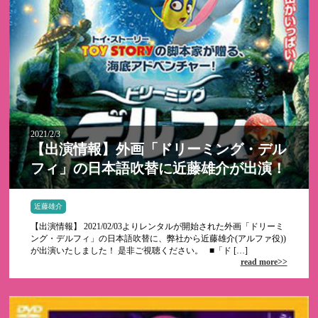
2021/2/3
【出演情報】外画「ドリーミング・デル
フィ」の日本語吹替に近藤雄介が出演！
近藤雄介
【出演情報】 2021/02/03よりレンタルが開始された外画「ドリーミ
ング・デルフィ」の日本語吹替に、弊社から近藤雄介(アルファ役))
が出演いたしました！ 是非ご視聴ください。 ■「ド […]
read more>>