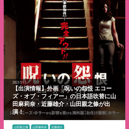
2021/1/15
【出演情報】外画「呪いの怨恨 エコー
ズ・オブ・フィアー」の日本語吹替に山
田麻莉奈・近藤雄介・山田親之條が出
演！
山田親之條
山田麻莉奈
近藤雄介