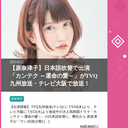
2021/6/22
【原奈津子】日本語吹替で出演
「カンテク ～運命の愛～」がTVQ
九州放送・テレビ大阪で放送！
原奈津子
【出演情報】 TVQ九州放送(テレQ) にて6/10(木)より、テ
レビ大阪にて6/22(火)より放送中の大人気韓国ドラマ「カ
ンテク ～運命の愛～」の日本語吹替に、弊社から 原奈津
子が「ウンボ(幼少期) […]
read more>>