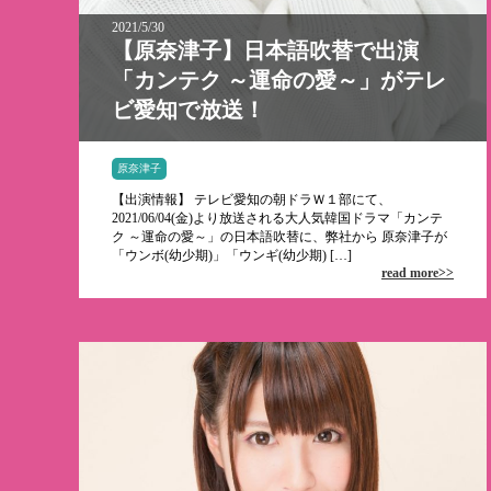
2021/5/30
【原奈津子】日本語吹替で出演
「カンテク ～運命の愛～」がテレ
ビ愛知で放送！
原奈津子
【出演情報】 テレビ愛知の朝ドラＷ１部にて、
2021/06/04(金)より放送される大人気韓国ドラマ「カンテ
ク ～運命の愛～」の日本語吹替に、弊社から 原奈津子が
「ウンボ(幼少期)」「ウンギ(幼少期) […]
read more>>