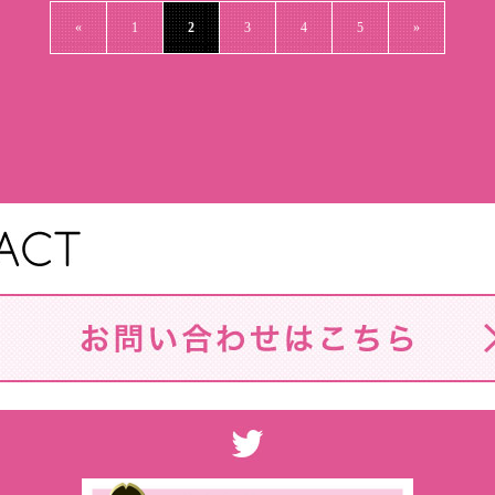
«
1
2
3
4
5
»