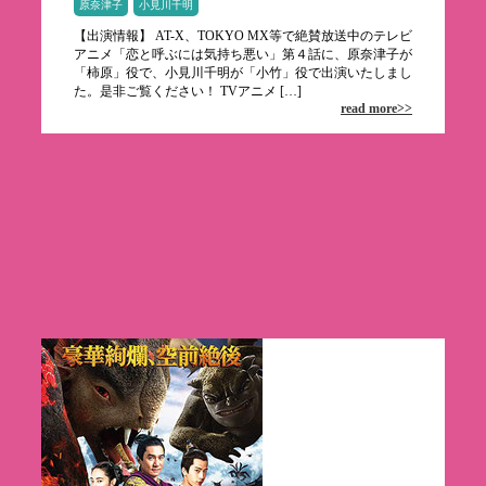
原奈津子
小見川千明
【出演情報】 AT-X、TOKYO MX等で絶賛放送中のテレビ
アニメ「恋と呼ぶには気持ち悪い」第４話に、原奈津子が
「柿原」役で、小見川千明が「小竹」役で出演いたしまし
た。是非ご覧ください！ TVアニメ […]
read more>>