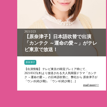
2021/2/23
【原奈津子】日本語吹替で出演
「カンテク ～運命の愛～」がテレ
ビ東京で放送！
原奈津子
【出演情報】 テレビ東京の韓流プレミア枠にて、
2021/03/25(木)より放送される大人気韓国ドラマ「カンテ
ク ～運命の愛～」の日本語吹替に、弊社から 原奈津子が
「ウンボ(幼少期)」「ウンギ(幼少期 […]
read more>>