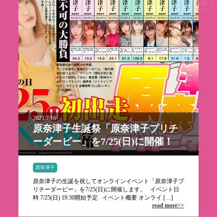
2021/7/16
原奈津子生誕祭「原奈津子プリチ
ーダービー」を7/25(日)に開催！
原奈津子
原奈津子の生誕を祝してオンラインイベント「原奈津子プ
リチーダービー」を7/25(日)に開催します。 イベント日
時 7/25(日) 19:30開始予定 イベント概要 オンライ […]
read more>>