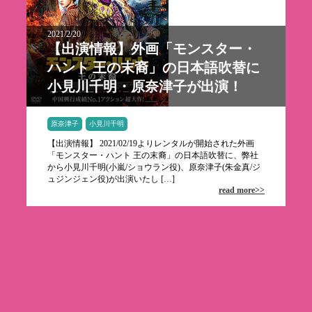
2021/2/20
【出演情報】外画「モンスター・
ハント 王の末裔」の日本語吹替に
小見川千明・原奈津子が出演！
原奈津子
小見川千明
【出演情報】 2021/02/19よりレンタルが開始された外画
「モンスター・ハント 王の末裔」の日本語吹替に、弊社
から小見川千明(小嵐/ショウラン役)、原奈津子(朱金真/ジ
ュジンジェン役)が出演いたし […]
read more>>