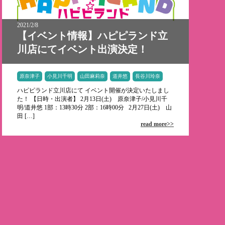
2021/2/8
【イベント情報】ハピピランド立
川店にてイベント出演決定！
原奈津子
小見川千明
山田麻莉奈
道井悠
長谷川玲奈
ハピピランド立川店にて イベント開催が決定いたしまし
た！ 【日時・出演者】 2月13日(土) 原奈津子/小見川千
明/道井悠 1部：13時30分 2部：16時00分 2月27日(土) 山
田 […]
read more>>