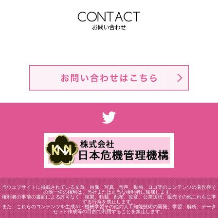
当ウェブサイトに掲載されている文章、画像、写真、音声、動画、ロゴ等のコンテンツの著作権そ
の他一切の権利は、当社または正当な権利者に帰属します。
権利者の事前の書面による許可なく、複製、転載、配布、改変、公衆送信、販売その他これらに準
ずる行為を禁止します。
また、これらのコンテンツを生成AI・機械学習その他の人工知能技術の開発、学習、解析、データ
セット作成等の目的で利用することを禁止します。