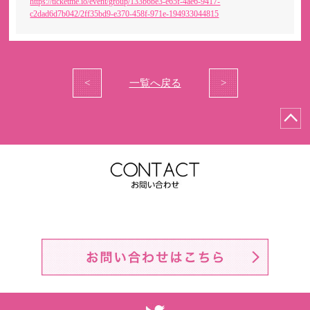
https://ticketme.io/event/group/133b6be3-e65f-4ae6-9417-
c2dad6d7b042/2ff35bd9-e370-458f-971e-194933044815
<
一覧へ戻る
>