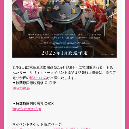
11/10(日)に秋葉原国際映画祭2024（AIFF）にて開催される「もめ
んたりー・リリィ」トークイベント＆第１話先行上映会に、高台寺
えりか役の
桜木つぐみ
が出演いたします。
▼秋葉原国際映画祭 公式HP
https://
aiff.jp
▼秋葉原国際映画祭 公式X
https://x.com/Aiff_jp
▼イベントチケット 販売ページ