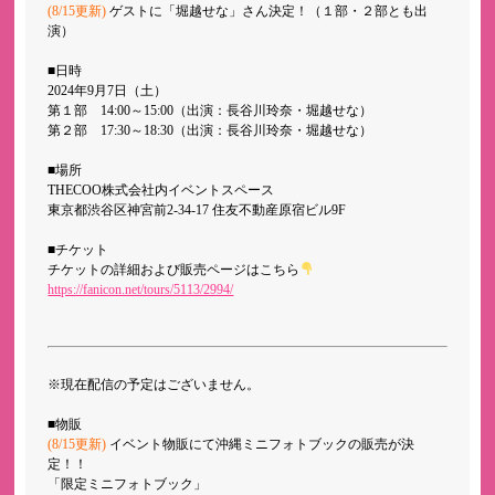
(8/15更新)
ゲストに「堀越せな」さん決定！（１部・２部とも出
演）
■日時
2024年9月7日（土）
第１部 14:00～15:00（出演：長谷川玲奈・堀越せな）
第２部 17:30～18:30（出演：長谷川玲奈・堀越せな）
■場所
THECOO株式会社内イベントスペース
東京都渋谷区神宮前2-34-17 住友不動産原宿ビル9F
■チケット
チケットの詳細および販売ページはこちら
https://fanicon.net/tours/5113/2994/
※現在配信の予定はございません。
■物販
(8/15更新)
イベント物販にて沖縄ミニフォトブックの販売が決
定！！
「限定ミニフォトブック」