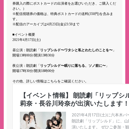
券購入の際にポストカードの出演者をお選びいただき、ご購入くだ
さい。）
※配信視聴券の価格は、特典ポストカードの送料(350円)を含みま
す。
※配信のアーカイブは4月23日(金)23:59まで
■イベント概要
2021年4月17日(土)
昼公演：朗読劇「
リップシルド〜ワタシと私とわたしのことを〜
」
開場13時00分/開演13時30分
夜公演：朗読劇「
リップシルド〜眠りに落ちる、ソノ前に〜
」
開場17時30分/開演18時00分
その他、詳しい情報はこちらをご確認ください。