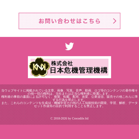
当ウェブサイトに掲載されている文章、画像、写真、音声、動画、ロゴ等のコンテンツの著作権そ
の他一切の権利は、当社または正当な権利者に帰属します。
権利者の事前の書面による許可なく、複製、転載、配布、改変、公衆送信、販売その他これらに準
ずる行為を禁止します。
また、これらのコンテンツを生成AI・機械学習その他の人工知能技術の開発、学習、解析、データ
セット作成等の目的で利用することを禁止します。
C 2018-2026 by Crocodile.ltd