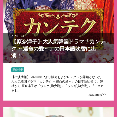
2020/10/3
【原奈津子】大人気韓国ドラマ「カンテ
ク ～運命の愛～」の日本語吹替に出
演！
原奈津子
【出演情報】 2020/10/02より販売およびレンタルが開始となった、
大人気韓国ドラマ「カンテク ～運命の愛～」の日本語吹替に、弊
社から 原奈津子が「ウンボ(幼少期)」「ウンギ(幼少期)」「チョヒ
ャ […]
read more>>