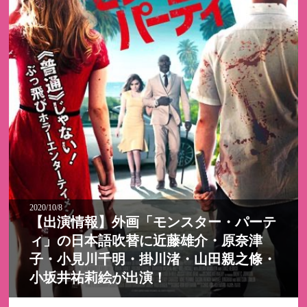
2020/10/8
【出演情報】外画「モンスター・パーテ
ィ」の日本語吹替に近藤雄介・原奈津
子・小見川千明・掛川渚・山田親之條・
小坂井祐莉絵が出演！