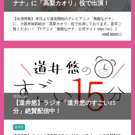
ナナ」に「高梨カオリ」役で出演！
【出演情報】 本日より放送開始のテレビアニメ「無能なナナ」
に、小坂井祐莉絵が「高梨カオリ」役で出演しております。是非ご
覧ください！ TVアニメ「無能なナナ」公式サイト https://m […]
read more>>
2020/10/4
【道井悠】ラジオ「道井悠のすごい15
分」絶賛配信中！
道井悠