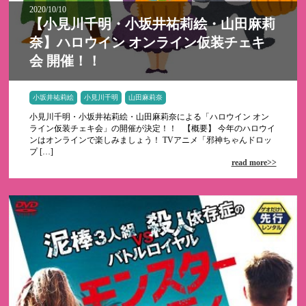
2020/10/10
【小見川千明・小坂井祐莉絵・山田麻莉
奈】ハロウイン オンライン仮装チェキ
会 開催！！
小坂井祐莉絵
小見川千明
山田麻莉奈
小見川千明・小坂井祐莉絵・山田麻莉奈による「ハロウイン オン
ライン仮装チェキ会」の開催が決定！！ 【概要】 今年のハロウイ
ンはオンラインで楽しみましょう！ TVアニメ「邪神ちゃんドロッ
プ […]
read more>>