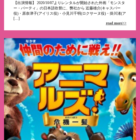
【出演情報】 2020/10/07よりレンタルが開始された外画「モンスタ
ー・パーティ」の日本語吹替に、弊社から 近藤雄介(キャスパー
役)・原奈津子(アイリス役)・小見川千明(ロクサーヌ役)・掛川渚(ア
[…]
read more>>