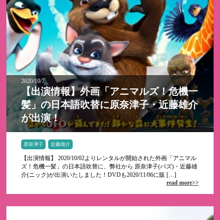
2020/10/7
【出演情報】外画「アニマルズ！危機一
髪」の日本語吹替に原奈津子・近藤雄介
が出演！
原奈津子
近藤雄介
【出演情報】 2020/10/02よりレンタルが開始された外画「アニマル
ズ！危機一髪」の日本語吹替に、弊社から 原奈津子(バズ)・近藤雄
介(ニック)が出演いたしました！DVDも2020/11/06に販 […]
read more>>