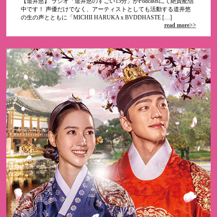
【道井悠】 ラジオ「道井悠のすごい15分」がPodcastsにて絶賛配信
中です！ 声優だけでなく、アーティストとしても活動する道井悠
の生の声とともに「MICHII HARUKA x BVDDHASTE […]
read more>>