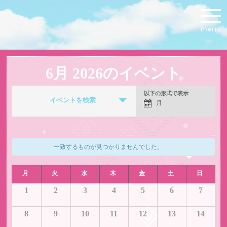
6月 2026のイベント
イ
以下の形式で表示
イ
ベ
イベントを検索
月
ベ
ン
ン
ト
ト
Search
Views
and
Navigation
Views
一致するものが見つかりませんでした。
Navigation
イ
ベ
ン
イ
1
2
3
4
5
6
7
ト
ベ
の
ン
8
9
10
11
12
13
14
カ
ト
レ
の