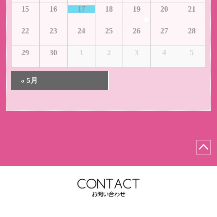
ン
カ
15
16
17
18
19
20
21
ダ
レ
ー
ン
22
23
24
25
26
27
28
ダ
ー
29
30
1
2
3
4
5
«
5月