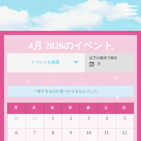
4月 2026のイベント
イ
以下の形式で表示
イ
ベ
イベントを検索
月
ベ
ン
ン
ト
ト
Search
Views
and
Navigation
Views
一致するものが見つかりませんでした。
Navigation
イ
ベ
ン
イ
30
31
1
2
3
4
5
ト
ベ
の
ン
6
7
8
9
10
11
12
カ
ト
レ
の