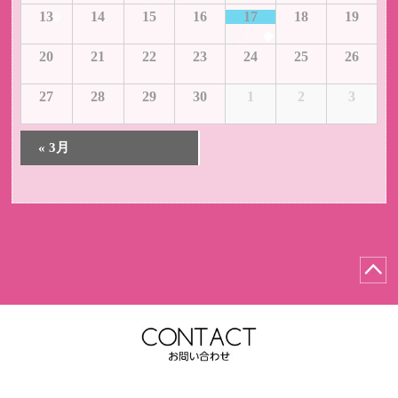
ン
カ
13
14
15
16
17
18
19
ダ
レ
ー
ン
20
21
22
23
24
25
26
ダ
ー
27
28
29
30
1
2
3
«
3月